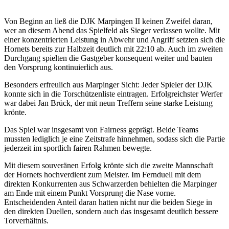
Von Beginn an ließ die DJK Marpingen II keinen Zweifel daran,
wer an diesem Abend das Spielfeld als Sieger verlassen wollte. Mit
einer konzentrierten Leistung in Abwehr und Angriff setzten sich die
Hornets bereits zur Halbzeit deutlich mit 22:10 ab. Auch im zweiten
Durchgang spielten die Gastgeber konsequent weiter und bauten
den Vorsprung kontinuierlich aus.
Besonders erfreulich aus Marpinger Sicht: Jeder Spieler der DJK
konnte sich in die Torschützenliste eintragen. Erfolgreichster Werfer
war dabei Jan Brück, der mit neun Treffern seine starke Leistung
krönte.
Das Spiel war insgesamt von Fairness geprägt. Beide Teams
mussten lediglich je eine Zeitstrafe hinnehmen, sodass sich die Partie
jederzeit im sportlich fairen Rahmen bewegte.
Mit diesem souveränen Erfolg krönte sich die zweite Mannschaft
der Hornets hochverdient zum Meister. Im Fernduell mit dem
direkten Konkurrenten aus Schwarzerden behielten die Marpinger
am Ende mit einem Punkt Vorsprung die Nase vorne.
Entscheidenden Anteil daran hatten nicht nur die beiden Siege in
den direkten Duellen, sondern auch das insgesamt deutlich bessere
Torverhältnis.