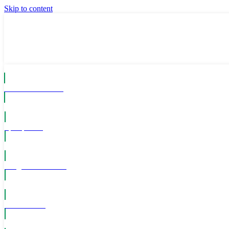
Skip to content
Komm ins Team
Spielpläne
Mitglied werden!
Newsletter