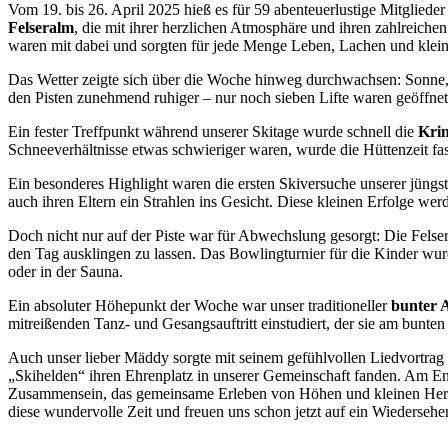
Vom 19. bis 26. April 2025 hieß es für 59 abenteuerlustige Mitglied
Felseralm
, die mit ihrer herzlichen Atmosphäre und ihren zahlreiche
waren mit dabei und sorgten für jede Menge Leben, Lachen und klein
Das Wetter zeigte sich über die Woche hinweg durchwachsen: Sonne
den Pisten zunehmend ruhiger – nur noch sieben Lifte waren geöffnet
Ein fester Treffpunkt während unserer Skitage wurde schnell die
Kri
Schneeverhältnisse etwas schwieriger waren, wurde die Hüttenzeit fa
Ein besonderes Highlight waren die ersten Skiversuche unserer jüngst
auch ihren Eltern ein Strahlen ins Gesicht. Diese kleinen Erfolge wer
Doch nicht nur auf der Piste war für Abwechslung gesorgt: Die Fels
den Tag ausklingen zu lassen. Das Bowlingturnier für die Kinder wu
oder in der Sauna.
Ein absoluter Höhepunkt der Woche war unser traditioneller
bunter 
mitreißenden Tanz- und Gesangsauftritt einstudiert, der sie am bunte
Auch unser lieber Mäddy sorgte mit seinem gefühlvollen Liedvortrag 
„Skihelden“ ihren Ehrenplatz in unserer Gemeinschaft fanden. Am End
Zusammensein, das gemeinsame Erleben von Höhen und kleinen Herau
diese wundervolle Zeit und freuen uns schon jetzt auf ein Wiederseh