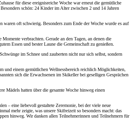
Zuhause für diese ereignisreiche Woche war erneut die gemütliche
t. Besonders schön: 24 Kinder im Alter zwischen 2 und 14 Jahren
n waren oft schwierig. Besonders zum Ende der Woche wurde es auf
he Momente verbrachten. Gerade an den Tagen, an denen die
i gutem Essen und bester Laune die Gemeinschaft zu genießen.
n Schwünge im Schnee und zauberten nicht nur sich selbst, sondern
um und einem gemütlichen Wellnessbereich reichlich Möglichkeiten,
annten sich die Erwachsenen im Skikeller bei geselligen Gesprächen
ere Mädels hatten über die gesamte Woche hinweg einen
hlen – eine liebevoll gestaltete Zeremonie, bei der viele neue
nmal mehr zeigte, was unsere Skifreizeit so besonders macht: das
ppen hinweg. Wir danken allen Teilnehmerinnen und Teilnehmern für