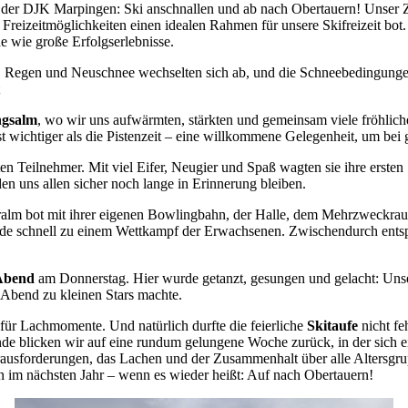
er der DJK Marpingen: Ski anschnallen und ab nach Obertauern! Unser 
n Freizeitmöglichkeiten einen idealen Rahmen für unsere Skifreizeit bo
e wie große Erfolgserlebnisse.
, Regen und Neuschnee wechselten sich ab, und die Schneebedingunge
ngsalm
, wo wir uns aufwärmten, stärkten und gemeinsam viele fröhlic
st wichtiger als die Pistenzeit – eine willkommene Gelegenheit, um be
en Teilnehmer. Mit viel Eifer, Neugier und Spaß wagten sie ihre erste
den uns allen sicher noch lange in Erinnerung bleiben.
eralm bot mit ihrer eigenen Bowlingbahn, der Halle, dem Mehrzweckra
rde schnell zu einem Wettkampf der Erwachsenen. Zwischendurch entsp
Abend
am Donnerstag. Hier wurde getanzt, gesungen und gelacht: Uns
n Abend zu kleinen Stars machte.
für Lachmomente. Und natürlich durfte die feierliche
Skitaufe
nicht fe
e blicken wir auf eine rundum gelungene Woche zurück, in der sich ei
sforderungen, das Lachen und der Zusammenhalt über alle Altersgru
en im nächsten Jahr – wenn es wieder heißt: Auf nach Obertauern!