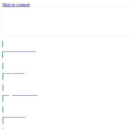
Skip to content
Komm ins Team
Spielpläne
Mitglied werden!
Newsletter