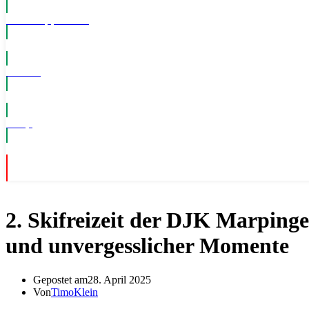
WhatsApp Kanal
Events
Shop
2. Skifreizeit der DJK Marping
und unvergesslicher Momente
Gepostet am
28. April 2025
Von
TimoKlein