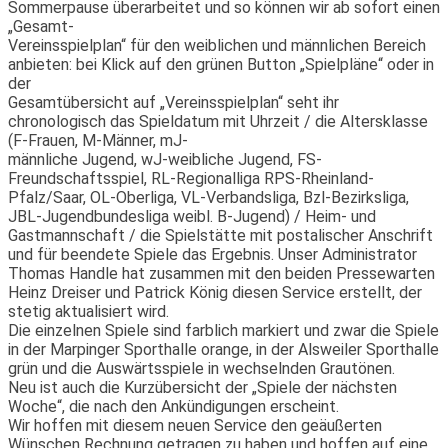
Sommerpause überarbeitet und so können wir ab sofort einen
„Gesamt-
Vereinsspielplan“ für den weiblichen und männlichen Bereich
anbieten: bei Klick auf den grünen Button „Spielpläne“ oder in
der
Gesamtübersicht auf „Vereinsspielplan“ seht ihr
chronologisch das Spieldatum mit Uhrzeit / die Altersklasse
(F-Frauen, M-Männer, mJ-
männliche Jugend, wJ-weibliche Jugend, FS-
Freundschaftsspiel, RL-Regionalliga RPS-Rheinland-
Pfalz/Saar, OL-Oberliga, VL-Verbandsliga, Bzl-Bezirksliga,
JBL-Jugendbundesliga weibl. B-Jugend) / Heim- und
Gastmannschaft / die Spielstätte mit postalischer Anschrift
und für beendete Spiele das Ergebnis. Unser Administrator
Thomas Handle hat zusammen mit den beiden Pressewarten
Heinz Dreiser und Patrick König diesen Service erstellt, der
stetig aktualisiert wird.
Die einzelnen Spiele sind farblich markiert und zwar die Spiele
in der Marpinger Sporthalle orange, in der Alsweiler Sporthalle
grün und die Auswärtsspiele in wechselnden Grautönen.
Neu ist auch die Kurzübersicht der „Spiele der nächsten
Woche“, die nach den Ankündigungen erscheint.
Wir hoffen mit diesem neuen Service den geäußerten
Wünschen Rechnung getragen zu haben und hoffen auf eine